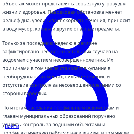
объектах может представлять серьезную угрозу для
жизни и здоровья. Паводковая обстановка меняет
рельеф дна, увеличивает скорость течения, приносит
в воду мусор, коряги и другие опасные предметы.
Только за последнюю неделю в регионе
зафиксировано несколько летальных случаев на
водоемах с участием несовершеннолетних. Их
причинами в том числе становятся купание в
необорудованных местах, сильное течение и
отсутствие контроля за несовершеннолетними со
стороны взрослых.
По итогам заседания профильным ведомствам и
главам муниципальных образований поручено
усилить контроль за водными объектами и
Войти
профилактическую работу с населением, в том числе