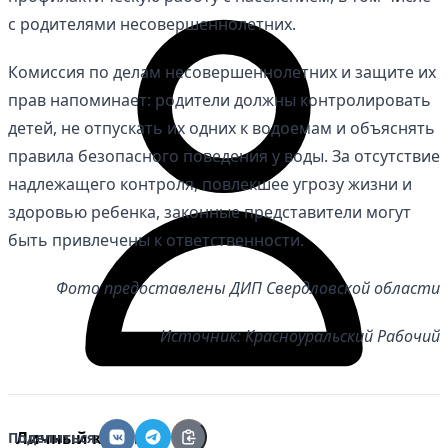
с родителями несовершеннолетних.
Комиссия по делам несовершеннолетних и защите их
прав напоминает: родители должны контролировать
детей, не отпускать их одних к водоемам и объяснять
правила безопасного поведения у воды. За отсутствие
надлежащего контроля, повлекшее угрозу жизни и
здоровью ребенка, законные представители могут
быть привлечены к ответственности.
Фото предоставлены ДИП Свердловской области
Источник: Красноуральский Рабочий
Личный кабинет
Поделиться: