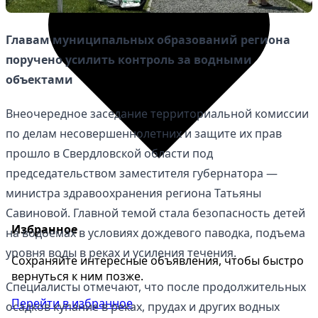
Главам муниципальных образований региона
поручено усилить контроль за водными
объектами
Внеочередное заседание территориальной комиссии
по делам несовершеннолетних и защите их прав
прошло в Свердловской области под
председательством заместителя губернатора —
министра здравоохранения региона Татьяны
Савиновой. Главной темой стала безопасность детей
Избранное
на водоемах в условиях дождевого паводка, подъема
уровня воды в реках и усиления течения.
Сохраняйте интересные объявления, чтобы быстро
вернуться к ним позже.
Специалисты отмечают, что после продолжительных
Перейти в избранное
осадков купание в реках, прудах и других водных