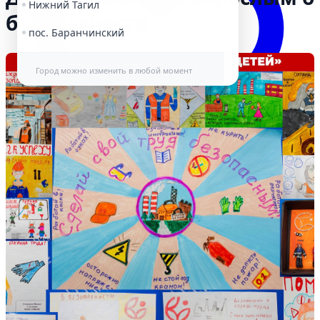
Нижний Тагил
безопасности
пос. Баранчинский
Город можно изменить в любой момент
Избранное