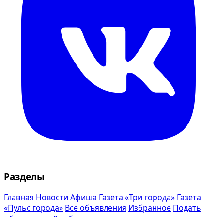
Разделы
Главная
Новости
Афиша
Газета «Три города»
Газета
«Пульс города»
Все объявления
Избранное
Подать