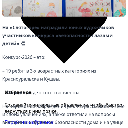
На «Святогоре» наградили юных художников-
участников конкурса «Безопасность глазами
детей» 👏
Конкурс-2026 – это:
– 19 ребят в 3-х возрастных категориях из
Красноуральска и Кушвы,
Избранное
– 23 шедевра детского творчества.
Сохраняйте интересные объявления, чтобы быстро
На церемонии награждения ребята рассказали о себе
вернуться к ним позже.
и своих увлечениях, а также ответили на вопросы
Перейти в избранное
викторины о правилах безопасности дома и на улице.