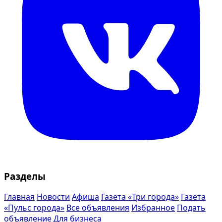
Разделы
Главная
Новости
Афиша
Газета «Три города»
Газета
«Пульс города»
Все объявления
Избранное
Подать
объявление
Для бизнеса