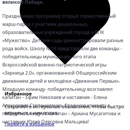
великой Победе.
Праздничную программу открыл торжественный
марш-парад с участием дошкольных,
образовательных учреждений города и ВПК
«Мужество». Детские сады демонстрировали разные
рода войск. Школу №19 представляли две команды -
победительницы муниципального этапа
Всероссийской военно-патриотической игры
«Зарница 2.0», организованной Общероссийским
движением детей и молодёжи «Движение Первых».
Младшую команду- победительницу возглавлял
Избранное
капитан – Ефим Николаев и наставник - Елена
Алексеевна Степаниденко. Среднюю команду –
Сохраняйте интересные объявления, чтобы быстро
вернуться к ним позже.
победительницу ее капитан – Ариана Мусагитова и
наставник Юлия Олеговна Мальцева!
Перейти в избранное