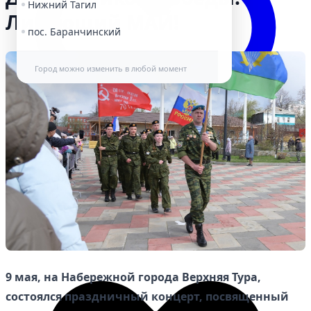
Нижний Тагил
Ликующий МАЙ!
пос. Баранчинский
Город можно изменить в любой момент
Избранное
9 мая, на Набережной города Верхняя Тура,
состоялся праздничный концерт, посвященный