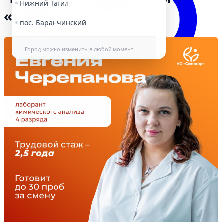
Нижний Тагил
«Святогора»
пос. Баранчинский
Город можно изменить в любой момент
Избранное