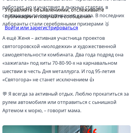
работает, но и участвует в лыжных стартах, в
Управляйте объявлениями, отслеживайте
состязаниях по перетягиванию каната. В последних
публикации и получайте сообщения
лаборанты стали серебряными призерами 🥈
Войти или зарегистрироваться
А ещё Женя – активная участница проектов
святогоровской «молодежки» и художественной
самодеятельности комбината. Два года подряд она
«зажигала» под хиты 70-80-90-х на карнавальном
шествии в честь Дня металлурга. И год 95-летия
«Святогора» не станет исключением 👍
💬 Я всегда за активный отдых. Люблю прокатиться за
рулем автомобиля или отправиться с сынишкой
Артемом к морю, – говорит мама.