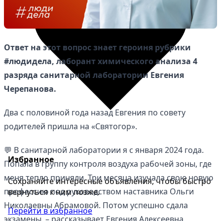
Ответ на этот вопрос знает героиня рубрики
#людидела, лаборант химического анализа 4
разряда санитарной лаборатории Евгения
Черепанова.
Два с половиной года назад Евгения по совету
родителей пришла на «Святогор».
💬 В санитарной лаборатории я с января 2024 года.
Избранное
Попала в группу контроля воздуха рабочей зоны, где
меня тепло приняли. Три месяца изучала свою новую
Сохраняйте интересные объявления, чтобы быстро
профессию под руководством наставника Ольги
вернуться к ним позже.
Николаевны Абрамовой. Потом успешно сдала
Перейти в избранное
экзамены, – рассказывает Евгения Алексеевна.