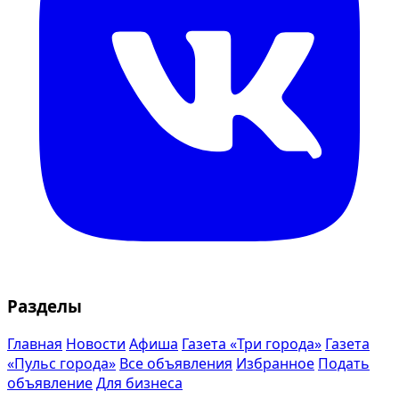
Разделы
Главная
Новости
Афиша
Газета «Три города»
Газета
«Пульс города»
Все объявления
Избранное
Подать
объявление
Для бизнеса