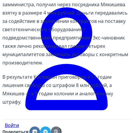
замминистра, получил через посредника Мякишева
взятку в размере 4 млн рублей. Деньги передавались
за содействие в заключении контрактов на поставку
светотехнического оборудования с
подведомственными предприятиями. Экс-чиновник
также лично рекомендовал главам четырех
муниципалитетов заключать договоры с конкретным
производителем.
В результате Кислицын приговорен к 11 годам
лишения свободы со штрафом 8 млн рублей, а
Мякишев — к 9 годам колонии и аналогичному
штрафу.
Войти
Поделиться: