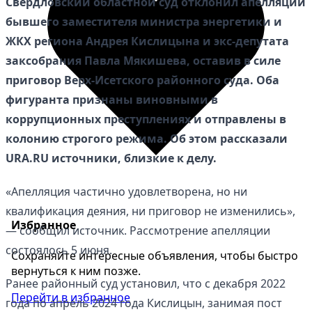
Свердловский областной суд отклонил апелляции
бывшего заместителя министра энергетики и
ЖКХ региона Андрея Кислицына и экс-депутата
заксобрания Павла Мякишева, оставив в силе
приговор Верх-Исетского районного суда. Оба
фигуранта признаны виновными в
коррупционных преступлениях и отправлены в
колонию строгого режима. Об этом рассказали
URA.RU источники, близкие к делу.
«Апелляция частично удовлетворена, но ни
квалификация деяния, ни приговор не изменились»,
Избранное
— сообщил источник. Рассмотрение апелляции
состоялось 5 июня.
Сохраняйте интересные объявления, чтобы быстро
вернуться к ним позже.
Ранее районный суд установил, что с декабря 2022
Перейти в избранное
года по апрель 2024 года Кислицын, занимая пост