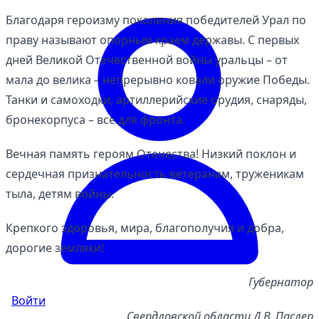
Благодаря героизму поколения победителей Урал по
праву называют опорным краем державы. С первых
дней Великой Отечественной войны уральцы – от
мала до велика – непрерывно ковали оружие Победы.
Танки и самоходки, артиллерийские орудия, снаряды,
бронекорпуса – все для фронта.
Вечная память героям Отечества! Низкий поклон и
сердечная признательность ветеранам, труженикам
тыла, детям войны.
Крепкого здоровья, мира, благополучия и добра,
дорогие земляки!
Губернатор
Войти
Свердловской области Д.В. Паслер