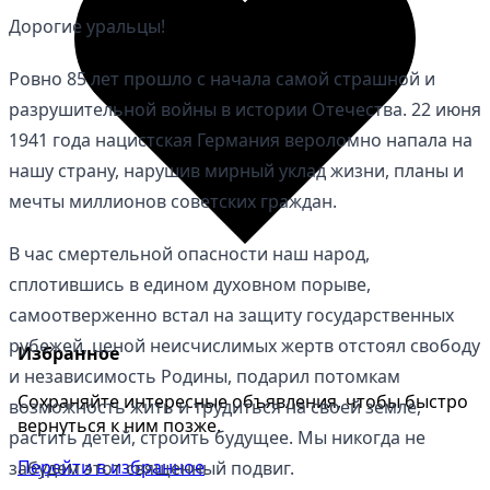
Дорогие уральцы!
Ровно 85 лет прошло с начала самой страшной и
разрушительной войны в истории Отечества. 22 июня
1941 года нацистская Германия вероломно напала на
нашу страну, нарушив мирный уклад жизни, планы и
мечты миллионов советских граждан.
В час смертельной опасности наш народ,
сплотившись в едином духовном порыве,
самоотверженно встал на защиту государственных
рубежей, ценой неисчислимых жертв отстоял свободу
Избранное
и независимость Родины, подарил потомкам
Сохраняйте интересные объявления, чтобы быстро
возможность жить и трудиться на своей земле,
вернуться к ним позже.
растить детей, строить будущее. Мы никогда не
Перейти в избранное
забудем этот священный подвиг.