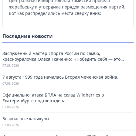
Центральная избирательная комиссия провела
жеребьевку и утвердила порядок размещения партий.
Вот как распределились места сверху вниз:
Последние новости
Заслуженный мастер спорта России по самбо,
красноуралочка Олеся Ткаченко: «Победить себя — это
навсегда»
07.08.2026
7 августа 1999 года началась Вторая чеченская война.
07.08.2026
Официально: атака БПЛА на склад Wildberries в
Екатеринбурге подтверждена
07.08.2026
Безопасные каникулы.
07.08.2026