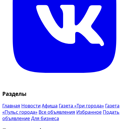
Разделы
Главная
Новости
Афиша
Газета «Три города»
Газета
«Пульс города»
Все объявления
Избранное
Подать
объявление
Для бизнеса