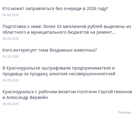
Кто может заправляться без очереди в 2026 году?
06.08.2026
Подготовка к зиме: более 33 миллионов рублей выделены из
областного и муниципального бюджетов на ремонт
котельных в Красноуральске.
06.08.2026
Кого интересует тема бездомных животных?
06.08.2026
В Красноуральске оштрафовали предпринимателя и
продавца за продажу алкоголя несовершеннолетней
06.08.2026
Красноуральск с рабочим визитом посетили Сергей Никонов
и Александр Вервейн
06.08.2026
Реклама