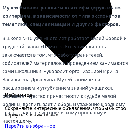
Музеи бывают разные и классифицируются по
критериям, в зависимости от типа экспонатов,
тематики, специализации и других факторов.
В школе №10 уже много лет работает музей боевой и
трудовой славы «Память». Его уникальность
заключается в том, что работу хранителей,
собирателей материалов и проведением занимаются
сами школьники. Руководит организацией Ирина
Васильевна Дрындина. Музей занимается
расширением и углублением знаний учащихся,
Избранное
развивает чувство причастности к судьбе малой
родины, воспитывает любовь и уважение к родному
Сохраняйте интересные объявления, чтобы быстро
краю, стране, её историческому прошлому и
вернуться к ним позже.
настоящему.
Перейти в избранное