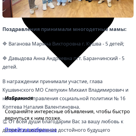
Поздравления принимали многодетные мамы:
🔷 Ваганова Марина Викторовна г. Кушва - 5 детей;
🔷 Давыдова Анна Андреевна пгт. Баранчинский - 5
детей.
В награждении принимали участие, глава
Кушвинского МО Слепухин Михаил Владимирович и
Избранное
начальник Управления социальной политики № 16
Коптева Наталия Валентиновна.
Сохраняйте интересные объявления, чтобы быстро
вернуться к ним позже.
👏 От всей души благодарим Вас за вашу любовь к
Перейти в избранное
детям и за воспитание достойного будущего