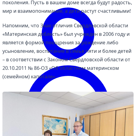
поколения. Пусть в вашем доме всегда будут радость,
мир и взаимопонимание, а дети растут счастливыми!
Напомним, что Знак отличия Свердловской области
«Материнская доблесть» был учрежден в 2006 году и
является формой поощрения за рождение либо
усыновление, воспитание в семье пяти и более детей
– в соответствии с Законом Свердловской области от
20.10.2011 № 86-ОЗ «Об областном материнском
(семейном) капитале».
Войти