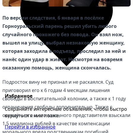
По версии следствия, 6 января в посёлке
Горноуральский парень решил убить любого
случайного прохожего без повода. Он взял нож,
вышел на улицу, выбрал незнакомую женщину,
которая заходила в подъезд, проследил за ней и
нанёс один удар в живот. Несмотря на вовремя
оказанную помощь, женщина скончалась.
Подросток вину не признал и не раскаялся. Суд
приговорил его к 6 годам 4 месяцам лишения
Избранное
свободы в воспитательной колонии, а также к 1 году
ограничения свободы дополнительно. Также с
Сохраняйте интересные объявления, чтобы быстро
осуждённого и его законного представителя взыскали
вернуться к ним позже.
1,5 миллиона рублей в качестве компенсации
Перейти в избранное
морального вреда родственникам погибшей.