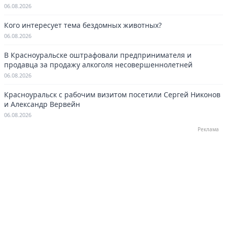
котельных в Красноуральске.
06.08.2026
Кого интересует тема бездомных животных?
06.08.2026
В Красноуральске оштрафовали предпринимателя и
продавца за продажу алкоголя несовершеннолетней
06.08.2026
Красноуральск с рабочим визитом посетили Сергей Никонов
и Александр Вервейн
06.08.2026
Реклама