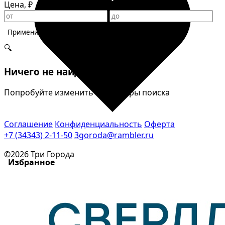
Цена, ₽
Применить фильтры
🔍
Ничего не найдено
Попробуйте изменить параметры поиска
Соглашение
Конфиденциальность
Оферта
+7 (34343) 2-11-50
3goroda@rambler.ru
©2026 Три Города
Избранное
Сохраняйте интересные объявления, чтобы быстро
вернуться к ним позже.
Перейти в избранное