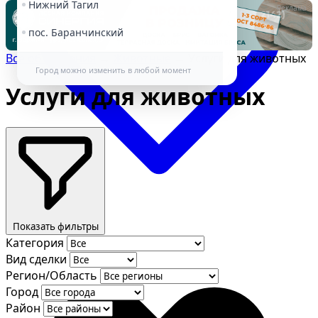
Нижний Тагил
Реклама
пос. Баранчинский
Все объявления
→
Животные
→
Услуги для животных
Город можно изменить в любой момент
Услуги для животных
Избранное
Показать фильтры
Категория
Вид сделки
Регион/Область
Город
Район