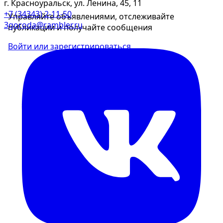
г. Красноуральск, ул. Ленина, 45, 11
+7 (34343) 2-11-50
Управляйте объявлениями, отслеживайте
3goroda@rambler.ru
публикации и получайте сообщения
Войти или зарегистрироваться