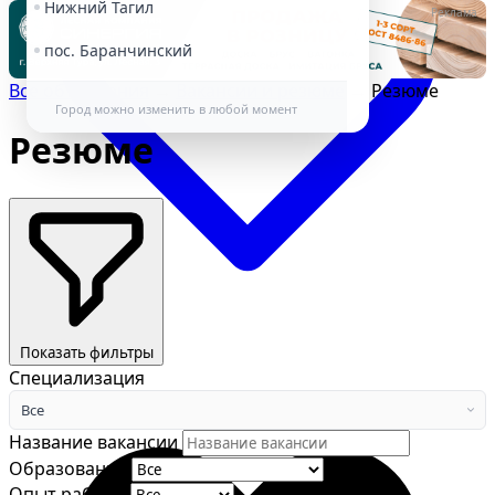
Нижний Тагил
Реклама
пос. Баранчинский
Все объявления
→
Вакансии и резюме
→
Резюме
Город можно изменить в любой момент
Резюме
Избранное
Показать фильтры
Специализация
Все
Название вакансии
Образование
Опыт работы