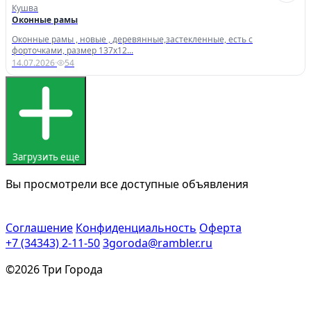
Кушва
Оконные рамы
Управляйте объявлениями, отслеживайте
публикации и получайте сообщения
Оконные рамы , новые , деревянные,застекленные, есть с
форточками, размер 137х12...
14.07.2026
·
54
Войти или зарегистрироваться
Загрузить еще
Вы просмотрели все доступные объявления
Соглашение
Конфиденциальность
Оферта
+7 (34343) 2-11-50
3goroda@rambler.ru
©2026 Три Города