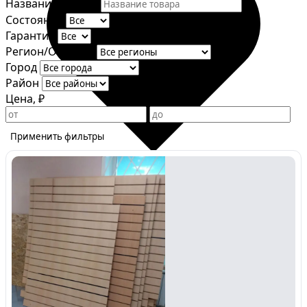
Название товара
Состояние
Гарантия
Регион/Область
Город
Район
Цена, ₽
Применить фильтры
Избранное
Сохраняйте интересные объявления, чтобы быстро
вернуться к ним позже.
Перейти в избранное