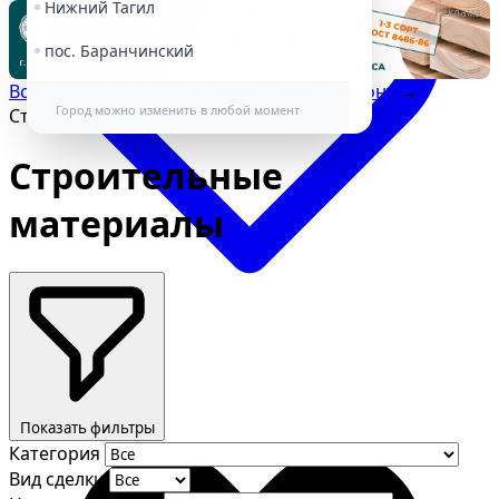
Нижний Тагил
Реклама
пос. Баранчинский
Все объявления
→
Строительство и ремонт
→
Город можно изменить в любой момент
Строительные материалы
Строительные
материалы
Избранное
Показать фильтры
Категория
Вид сделки