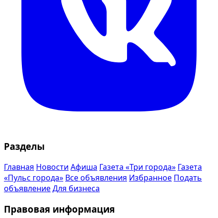
Разделы
Главная
Новости
Афиша
Газета «Три города»
Газета
«Пульс города»
Все объявления
Избранное
Подать
объявление
Для бизнеса
Правовая информация