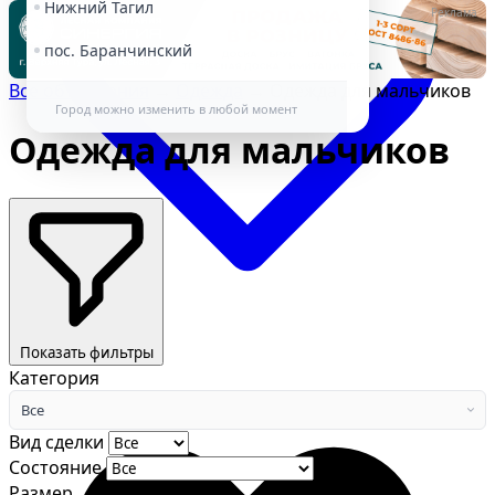
Нижний Тагил
Реклама
пос. Баранчинский
Все объявления
→
Одежда
→
Одежда для мальчиков
Город можно изменить в любой момент
Одежда для мальчиков
Избранное
Показать фильтры
Категория
Все
Вид сделки
Состояние
Размер