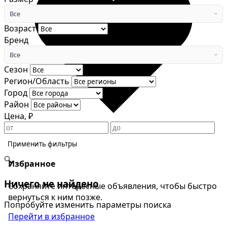
Все
Возраст
Бренд
Все
Сезон
Регион/Область
Город
Район
Цена, ₽
Применить фильтры
🔍
Избранное
Ничего не найдено
Сохраняйте интересные объявления, чтобы быстро
вернуться к ним позже.
Попробуйте изменить параметры поиска
Перейти в избранное