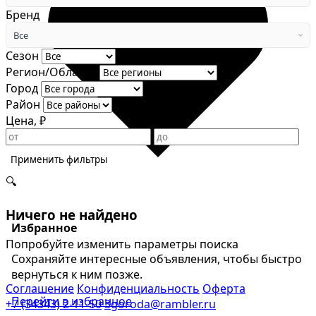
Бренд
Все
Сезон
Регион/Область
Город
Район
Цена, ₽
Применить фильтры
🔍
Ничего не найдено
Избранное
Попробуйте изменить параметры поиска
Сохраняйте интересные объявления, чтобы быстро
вернуться к ним позже.
Соглашение
Конфиденциальность
Оферта
Перейти в избранное
+7 (34343) 2-11-50
3goroda@rambler.ru