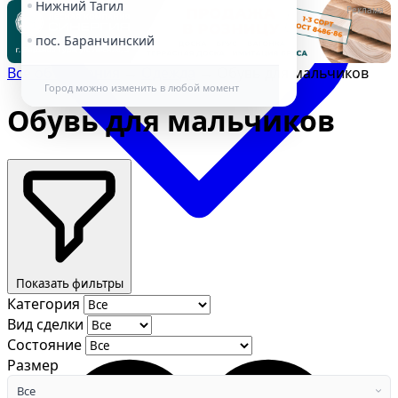
Нижний Тагил
Реклама
пос. Баранчинский
Все объявления
→
Одежда
→
Обувь для мальчиков
Город можно изменить в любой момент
Обувь для мальчиков
Избранное
Показать фильтры
Категория
Вид сделки
Состояние
Размер
Все