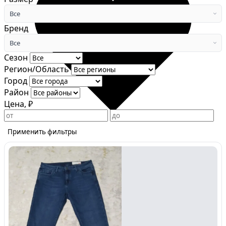
Все
Бренд
Все
Сезон
Регион/Область
Город
Район
Цена, ₽
Применить фильтры
Избранное
Сохраняйте интересные объявления, чтобы быстро
вернуться к ним позже.
Перейти в избранное