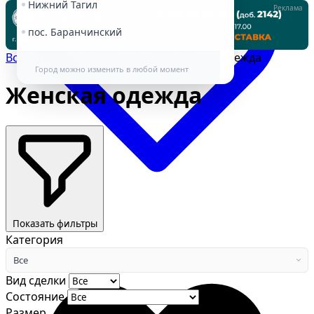
Нижний Тагил
Реклама
пос. Баранчинский
Все объявления
→
Одежда
→
Женская одежда
Город можно изменить в любой момент
Женская одежда
Избранное
Показать фильтры
Категория
Все
Вид сделки
Состояние
Размер