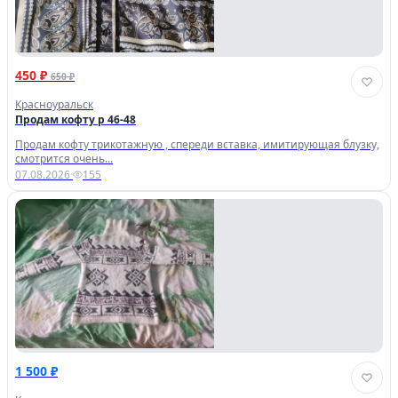
450 ₽
650 ₽
Красноуральск
Продам кофту р 46-48
Продам кофту трикотажную , спереди вставка, имитирующая блузку,
смотрится очень...
07.08.2026
·
155
1 500 ₽