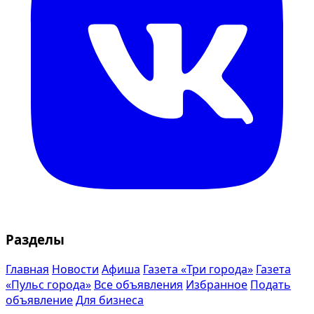
Разделы
Главная
Новости
Афиша
Газета «Три города»
Газета
«Пульс города»
Все объявления
Избранное
Подать
объявление
Для бизнеса