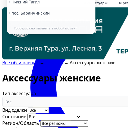
Нижний Тагил
и аксессуары
и ре
пос. Баранчинский
Город можно изменить в любой момент
Все объявления
→
Одежда
→
Аксессуары женские
Аксессуары женские
Тип аксессуара
Все
Вид сделки
Состояние
Регион/Область