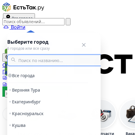
Все города
Войти
Выберите город
6 городов или все сразу
Все города
Объявления
Новости
Афиша
Газеты
Все города
Три города
Пульс города
Верхняя Тура
Подать объявление
Екатеринбург
Красноуральск
Кушва
Недвижимость
Транспорт
Автозапчасти
Вака