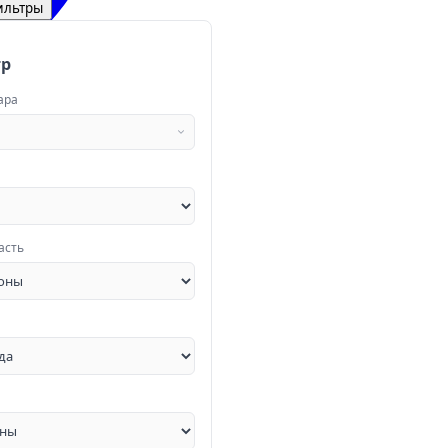
ильтры
тр
ара
асть