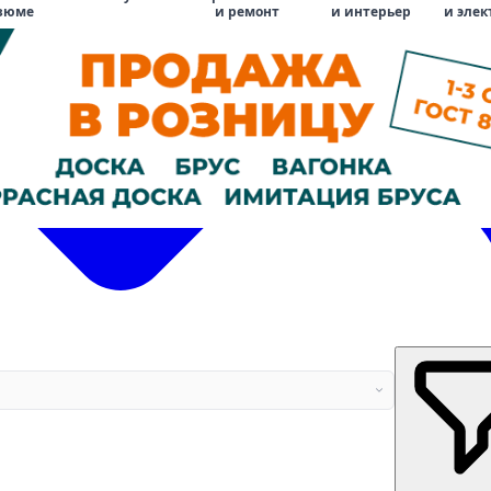
зюме
и ремонт
и интерьер
и элек