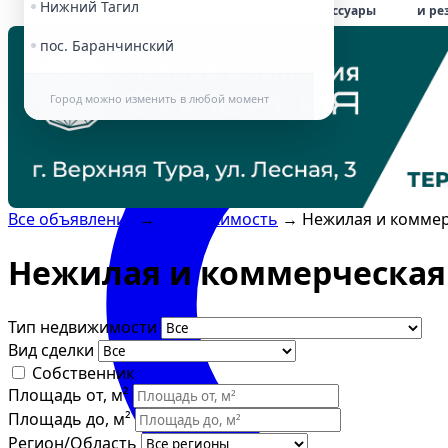
Нижний Тагил
и аксессуары
и ре
пос. Баранчинский
Город можно изменить в любой момент
Все объявления
→
Недвижимость
→
Нежилая и комме
Нежилая и коммерческая
Тип недвижимости
Вид сделки
Собственник
Площадь от, м²
Площадь до, м²
Регион/Область