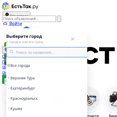
Все города
Войти
Выберите город
6 городов или все сразу
Все города
Объявления
Новости
Афиша
Газеты
Все города
Три города
Пульс города
Верхняя Тура
Подать объявление
Екатеринбург
Красноуральск
Кушва
Недвижимость
Транспорт
Автозапчасти
Вака