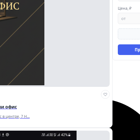
Цена, ₽
П
ли офис
 центре, 7 Н...