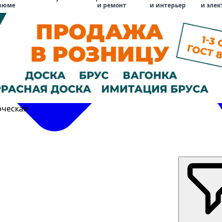
зюме
и ремонт
и интерьер
и элек
рческая