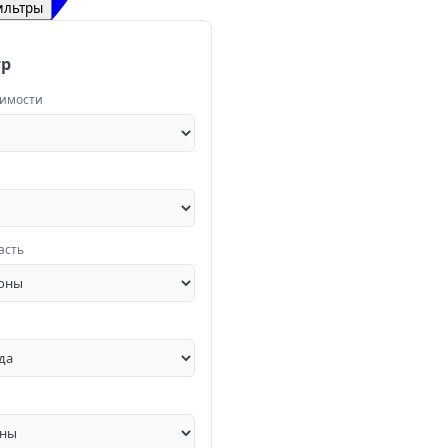
ильтры
тр
жимости
асть