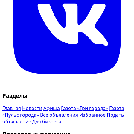
Разделы
Главная
Новости
Афиша
Газета «Три города»
Газета
«Пульс города»
Все объявления
Избранное
Подать
объявление
Для бизнеса