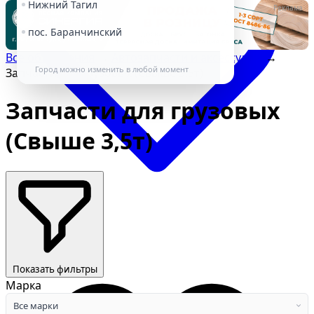
Нижний Тагил
Реклама
пос. Баранчинский
Все объявления
→
Автозапчасти и аксессуары
→
Город можно изменить в любой момент
Запчасти для грузовых (Свыше 3,5т)
Запчасти для грузовых
(Свыше 3,5т)
Избранное
Показать фильтры
Марка
Все марки