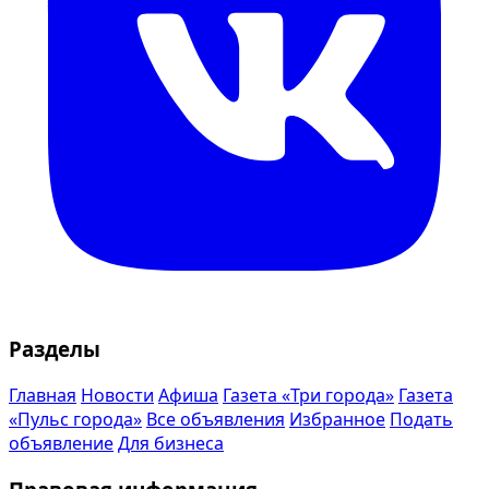
Разделы
Главная
Новости
Афиша
Газета «Три города»
Газета
«Пульс города»
Все объявления
Избранное
Подать
объявление
Для бизнеса