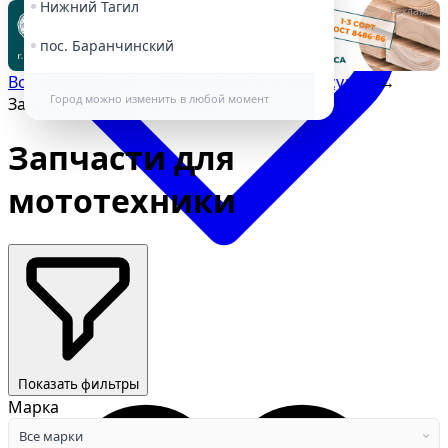
Нижний Тагил
Реклама
пос. Баранчинский
Все объявления
→
Автозапчасти и аксессуары
→
Город можно изменить в любой момент
Запчасти для мототехники
Запчасти для
мототехники
Избранное
Показать фильтры
Марка
Все марки